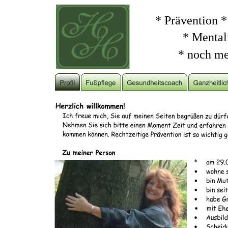
* Prävention 
         * Ment
* noch me