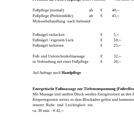
Fußpflege (normal)
ab
€
40,--
Fußpflege (Problemfüße)
ab
€
45,--
Mykosebehandlung
 nach Aufwand
Fußnägel entlacken
€
  5,--
Fußnägel / eigenem Lack
€
  10,--
Fußnägel lackieren
€
  25,--
Fuß- und Unterschenkelmassage 
€ 
  32,--
in Verbindung mit einer Fußpflege 
€
  20,--
Auf Anfrage auch 
Handpflege
.
Energetische Fußmassage zur Tiefenentspannung (Fußrefle
Mit Massage und sanften Druck werden Energiezonen an den Füß
Körperregionen weiter, so dass Blockaden gelöst und harmonisi
innerer Ruhe und Leichtigkeit ein.
ca. 30 min. - € 42,--  